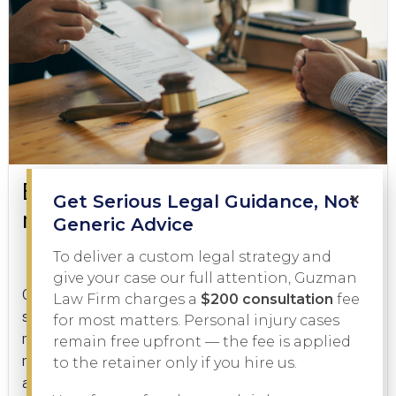
Explicación de los daños por
×
Get Serious Legal Guidance, Not
muerte por negligencia en Texas
Generic Advice
To deliver a custom legal strategy and
Lesiones personales
10 de febrero de 2026
give your case our full attention, Guzman
Cuando una tragedia evitable se cobra la vida de un
Law Firm charges a
$200 consultation
fee
ser querido, ninguna cantidad de dinero puede
for most matters. Personal injury cases
realmente arreglar las cosas. Pero la ley de Texas
remain free upfront — the fee is applied
reconoce que las familias merecen responsabilidad y
to the retainer only if you hire us.
apoyo...