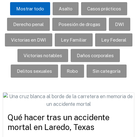
Mostrar todo
Asalto
Casos prácticos
Derecho penal
Posesión de drogas
DWI
Victorias en DWI
Ley Familiar
Ley Federal
Victorias notables
Daños corporales
Delitos sexuales
Robo
Sin categoría
Qué hacer tras un accidente
mortal en Laredo, Texas