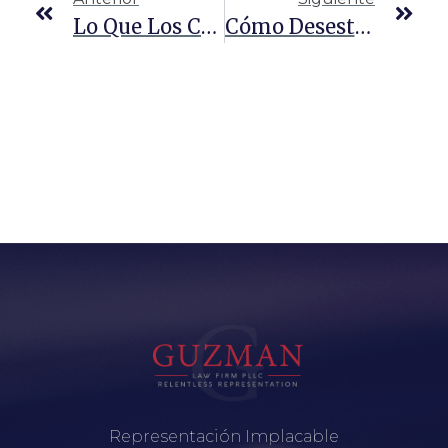
Lo Que Los Conductores De Camiones Deben Saber Sobre El Registro Y La Incautación Ilegales
Cómo Desestimar Un Cargo De Tráfico De Drogas
Representación Implacable