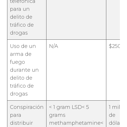
telefónica
para un
delito de
tráfico de
drogas
Uso de un
N/A
$250,0
arma de
fuego
durante un
delito de
tráfico de
drogas
Conspiración
< 1 gram LSD< 5
1 milló
para
grams
de
distribuir
methamphetamine<
dólare