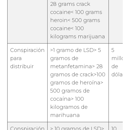
28 grams crack
cocaine< 100 grams
heroin< 500 grams
cocaine< 100
kilograms marijuana
Conspiración
>1 gramo de LSD> 5
5
para
gramos de
millon
distribuir
metanfetamina> 28
de
gramos de crack>100
dólare
gramos de heroína>
500 gramos de
cocaína> 100
kilogramos de
marihuana
Conspiración
> 10 gramos de LSD>
10