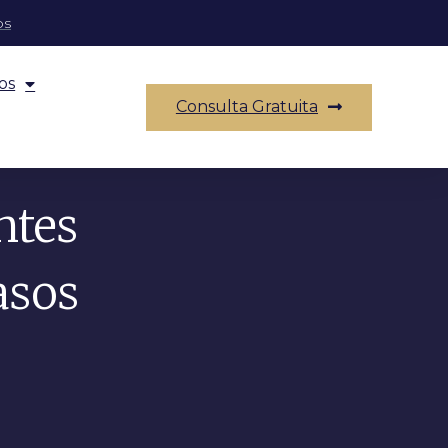
os
os
Consulta Gratuita
ntes
asos