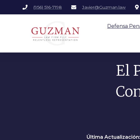
(956) 516-7198
Javier@Guzman.law
Defensa Pen
El 
Con
Última Actualización