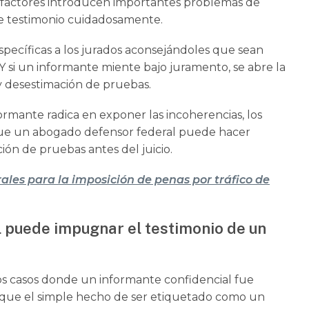
s factores introducen importantes problemas de
te testimonio cuidadosamente.
specíficas a los jurados aconsejándoles que sean
Y si un informante miente bajo juramento, se abre la
 y desestimación de pruebas.
ormante radica en exponer las incoherencias, los
 que un abogado defensor federal puede hacer
ión de pruebas antes del juicio.
rales para la imposición de penas por tráfico de
puede impugnar el testimonio de un
casos donde un informante confidencial fue
s que el simple hecho de ser etiquetado como un