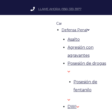
LLAME AHORA: (956) 333-3977
Cargos por armas
Defensa Penal
Asalto
Agresión con
agravantes
Posesión de drogas
Posesión de
fentanilo
DWI