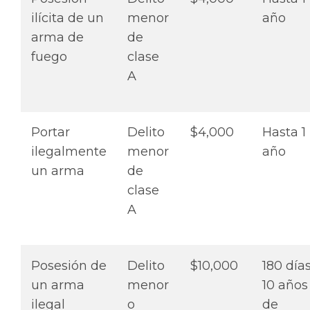
ilícita de un
menor
año
arma de
de
fuego
clase
A
Portar
Delito
$4,000
Hasta 1
ilegalmente
menor
año
un arma
de
clase
A
Posesión de
Delito
$10,000
180 días
un arma
menor
10 años
ilegal
o
de