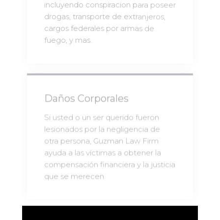
incluyendo conspiracion para poseer
drogas, transporte de extranjeros,
cargos federales por armas de
fuego, y mas.
Daños Corporales
Si usted o un ser querido fueron
lesionados por la negligencia de
otra persona, Guzman Law Firm
ayuda a las víctimas a obtener la
compensación financiera y la justicia
que se merecen.