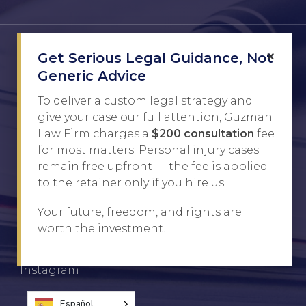
×
Get Serious Legal Guidance, Not
Sede Central
Generic Advice
1801 Washington Street
To deliver a custom legal strategy and
Laredo, TX, 78040, ESTADOS UNIDOS
give your case our full attention, Guzman
Law Firm charges a
$200 consultation
fee
(956) 333-3977
for most matters. Personal injury cases
remain free upfront — the fee is applied
to the retainer only if you hire us.
Social
Your future, freedom, and rights are
TikTok
worth the investment.
Facebook
Instagram
Español