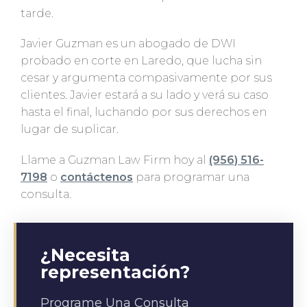
tarde.
Javier Guzman es un abogado de DWI
probado en corte en Laredo, que lucha sin
cesar y argumenta compasivamente por sus
clientes. Javier estará a su lado y verá su caso
hasta el final, luchando por sus derechos en
lugar de suplicar.
Llame a Guzman Law Firm hoy al
(956) 516-
7198
o
contáctenos
para programar una
consulta.
¿Necesita
representación?
Programe Una Consulta