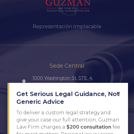
Representación Implacable
Sede Central
1000 Washington St, STE. 4,
Laredo, TX, 78040, UNITED STATES
×
Get Serious Legal Guidance, Not
Generic Advice
(956) 516-7198
To deliver a custom legal strategy and
Javier@Guzman.law
give your case our full attention, Guzman
Law Firm charges a
$200 consultation
fee