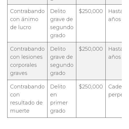
Contrabando
Delito
$250,000
Hasta 1
con ánimo
grave de
años
de lucro
segundo
grado
Contrabando
Delito
$250,000
Hasta 2
con lesiones
grave de
años
corporales
segundo
graves
grado
Contrabando
Delito
$250,000
Cadena
con
en
perpet
resultado de
primer
muerte
grado