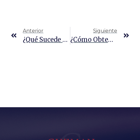
Anterior
Siguiente
¿Qué Sucede Si Usted Consigue Un DWI Con Una Licencia CDL En Texas?
¿Cómo Obtener Una Exención Por Contrabando De Extranjeros?