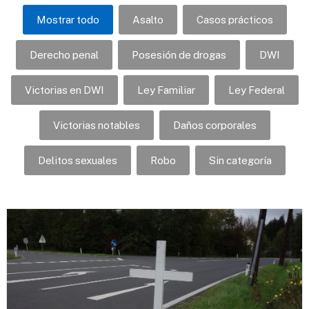
Mostrar todo
Asalto
Casos prácticos
Derecho penal
Posesión de drogas
DWI
Victorias en DWI
Ley Familiar
Ley Federal
Victorias notables
Daños corporales
Delitos sexuales
Robo
Sin categoría