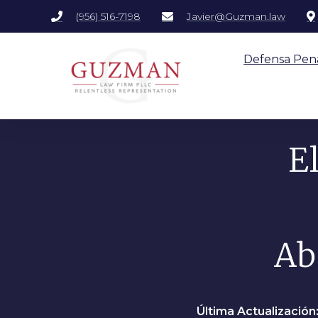
(956) 516-7198
Javier@Guzman.law
Defensa Pen
E
Ab
Última Actualización