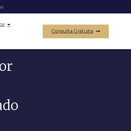
os
os
Consulta Gratuita
or
ado