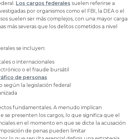
ederal.
Los cargos federales
suelen referirse a
nvestigadas por organismos como el FBI, la DEA o el
sos suelen ser más complejos, con una mayor carga
s más severas que los delitos cometidos a nivel
rales se incluyen:
tales o internacionales
ctrónico o el fraude bursátil
tráfico de personas
 según la legislación federal
anizada
aspectos fundamentales. A menudo implican
e se presenten los cargos, lo que significa que el
ciales en el momento en que se dicte la acusación
 imposición de penas pueden limitar
por lo que resulta esencial definir una estrategia