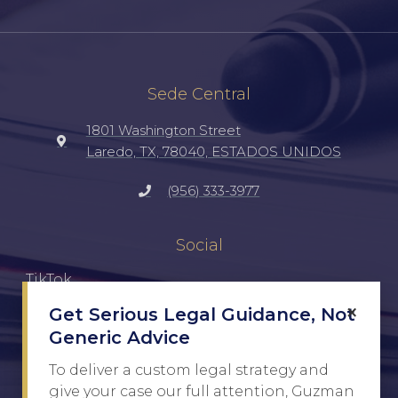
Sede Central
1801 Washington Street
Laredo, TX, 78040, ESTADOS UNIDOS
(956) 333-3977
Social
TikTok
×
Get Serious Legal Guidance, Not
Facebook
Generic Advice
Instagram
To deliver a custom legal strategy and
give your case our full attention, Guzman