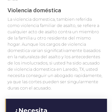
Violencia doméstica
La violencia domestica, tambien referida
como violencia familiar de asalto, se refiere a
cualquier acto de asalto contra un miembro
de la familia u otro residente del mismo
hogar. Aunque los cargos de violencia
domestica varian significativamente basados
en la naturaleza del asalto y los antecedentes
de los involucrados, si usted ha sido acusado
de violencia domestica en Laredo, TX, usted
necesita conseguir un abogado rapidamente,
ya que las cortes pueden ser singularmente
duras con el acusado.
¿Necesita