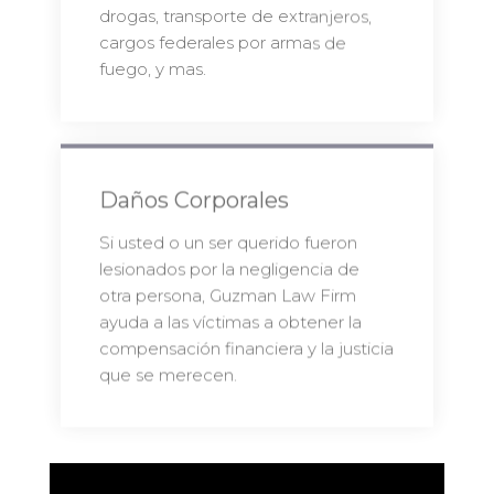
drogas, transporte de extranjeros,
cargos federales por armas de
fuego, y mas.
Daños Corporales
Si usted o un ser querido fueron
lesionados por la negligencia de
otra persona, Guzman Law Firm
ayuda a las víctimas a obtener la
compensación financiera y la justicia
que se merecen.