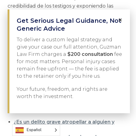
credibilidad de los testigos y exponiendo las
lagunas en las pruebas de la fiscalía. Puede
×
Get Serious Legal Guidance, Not
defender a clientes que se enfrentan a cargos
Generic Advice
federales por drogas identificando las debilidades
que los fiscales esperaban que pasaran
To deliver a custom legal strategy and
desapercibidas.
give your case our full attention, Guzman
Law Firm charges a
$200 consultation
fee
No espere hasta que el caso del gobierno se
for most matters. Personal injury cases
vuelva imposible de superar. Póngase en
remain free upfront — the fee is applied
contacto con Javier Guzmán hoy mismo: llame
al
to the retainer only if you hire us.
(956) 516-7198
o
programe una consulta en línea
para comenzar a preparar su defensa antes de
Your future, freedom, and rights are
que los fiscales consoliden la suya.
worth the investment.
Más Artículos de Ayuda de Guzman Law Firm:
¿Es un delito grave atropellar a alguien y
darse a la fuga
?
Español