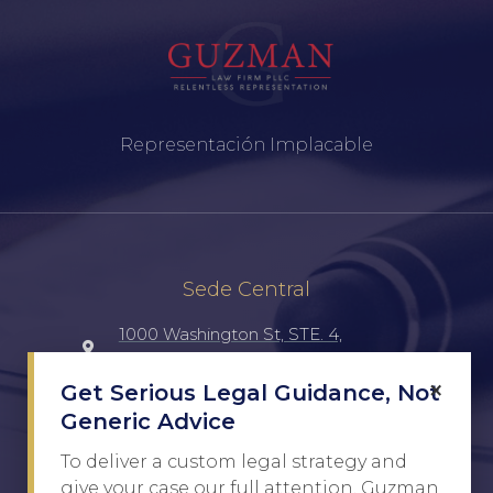
Representación Implacable
Sede Central
1000 Washington St, STE. 4,
Laredo, TX, 78040, UNITED STATES
×
Get Serious Legal Guidance, Not
Generic Advice
(956) 516-7198
To deliver a custom legal strategy and
Javier@Guzman.law
give your case our full attention, Guzman