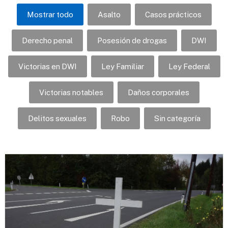
Mostrar todo
Asalto
Casos prácticos
Derecho penal
Posesión de drogas
DWI
Victorias en DWI
Ley Familiar
Ley Federal
Victorias notables
Daños corporales
Delitos sexuales
Robo
Sin categoría