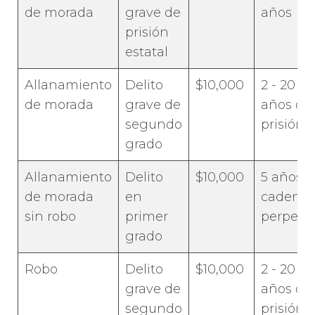
de morada
grave de
años
prisión
estatal
Allanamiento
Delito
$10,000
2 - 20
de morada
grave de
años de
segundo
prisión
grado
Allanamiento
Delito
$10,000
5 años -
de morada
en
cadena
sin robo
primer
perpetu
grado
Robo
Delito
$10,000
2 - 20
grave de
años de
segundo
prisión