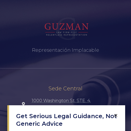
Representación Implacable
Sede Central
1000 Washington St, STE. 4,
Laredo, TX, 78040, UNITED STATES
×
Get Serious Legal Guidance, Not
Generic Advice
(956) 516-7198