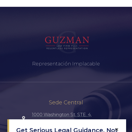
Representación Implacable
Sede Central
1000 Washington St, STE. 4,
Laredo, TX, 78040, UNITED STATES
×
Get Serious Legal Guidance, Not