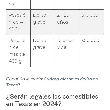
4 g
Posesió
Delito
2 - 20
$10,000
n de 4 -
grave
años
400 g
Posesió
Delito
10 años -
$50,000
n de
grave
vida
más de
400 g
Continúa leyendo:
Cuánta hierba es delito en
Texas
?
¿Serán legales los comestibles
en Texas en 2024?