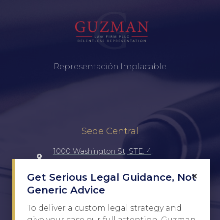
Representación Implacable
Sede Central
1000 Washington St, STE. 4,
Laredo, TX, 78040, UNITED STATES
×
Get Serious Legal Guidance, Not
Generic Advice
(956) 516-7198
To deliver a custom legal strategy and
Javier@Guzman.law
give your case our full attention, Guzman