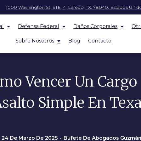
1000 Washington St, STE. 4, Laredo, TX, 78040, Estados Unid
al
Defensa Federal
Daños Corporales
Otr
Sobre Nosotros
Blog
Contacto
mo Vencer Un Cargo
salto Simple En Tex
n: 24 De Marzo De 2025
•
Bufete De Abogados Guzmá