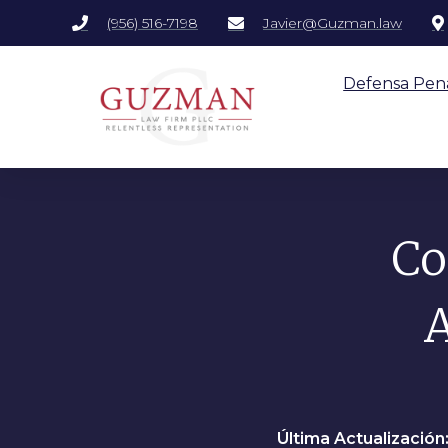
(956) 516-7198
Javier@Guzman.law
Defensa Pen
Co
A
Última Actualizació