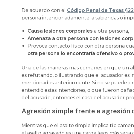
De acuerdo con el
Código Penal de Texas §22
persona intencionadamente, a sabiendas o im
Causa lesiones corporales
a otra persona,
Amenaza a otra persona con lesiones corp
Provoca contacto físico con otra persona c
otra persona lo encontraría ofensivo o pro
Una de las maneras mas comunes en que un ab
es refutando, o ilustrando que el acusador es 
mencionados anteriormente. Si no se puede pr
entendió estas intenciones, o que fueron dañad
del acusado, entonces el caso del acusador p
Agresión simple frente a agresión
Mientras que el asalto simple implica típicamen
el asalto agravado es una carga lejos más seria