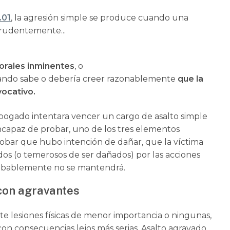
.01
, la agresión simple se produce cuando una
prudentemente...
orales inminentes
, o
uando sabe o debería creer razonablemente
que la
vocativo.
ogado intentara vencer un cargo de asalto simple
incapaz de probar, uno de los tres elementos
obar que hubo intención de dañar, que la víctima
os (o temerosos de ser dañados) por las acciones
robablemente no se mantendrá.
 con agravantes
te lesiones físicas de menor importancia o ningunas,
 con consecuencias lejos más serias. Asalto agravado