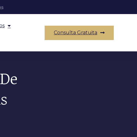
os
os
Consulta Gratuita
 De
as
n