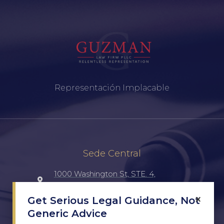
Representación Implacable
Sede Central
1000 Washington St, STE. 4,
Laredo, TX, 78040, UNITED STATES
×
Get Serious Legal Guidance, Not
Generic Advice
(956) 516-7198