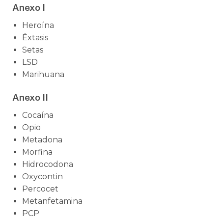
Anexo I
Heroína
Éxtasis
Setas
LSD
Marihuana
Anexo II
Cocaína
Opio
Metadona
Morfina
Hidrocodona
Oxycontin
Percocet
Metanfetamina
PCP