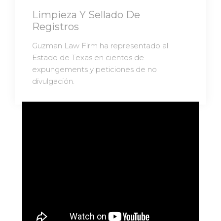
Limpieza Y Sellado De
Registros
Guzman Law Firm ha representado al
Estado de Texas en cientos de
expungements y peticiones de no
divulgación.