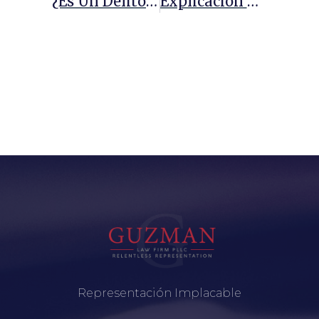
¿Es Un Delito Grave Atropellar A Alguien Y Darse A La Fuga?
Explicación De Las Indemnizaciones Por Muerte Por Negligencia En Texas
Representación Implacable