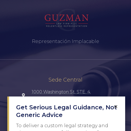
Representación Implacable
Sede Central
1000 Washington St, STE. 4,
Laredo, TX, 78040, UNITED STATES
×
Get Serious Legal Guidance, Not
Generic Advice
(956) 516-7198
To deliver a custom legal strategy and
Javier@Guzman.law