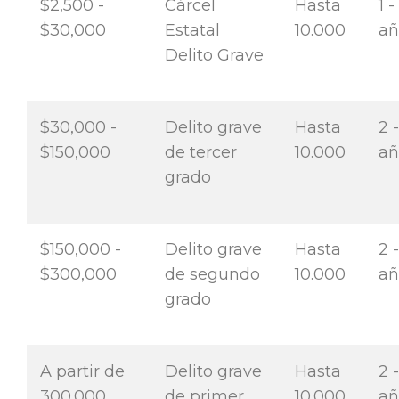
$2,500 -
Cárcel
Hasta
1 -
$30,000
Estatal
10.000
añ
Delito Grave
$30,000 -
Delito grave
Hasta
2 -
$150,000
de tercer
10.000
a
grado
$150,000 -
Delito grave
Hasta
2 
$300,000
de segundo
10.000
a
grado
A partir de
Delito grave
Hasta
2 
300.000
de primer
10.000
a