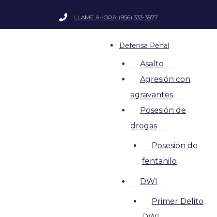
LLAME AHORA: (956) 333-3977
Defensa Penal
Asalto
Agresión con
agravantes
Posesión de
drogas
Posesión de
fentanilo
DWI
Primer Delito
DWI