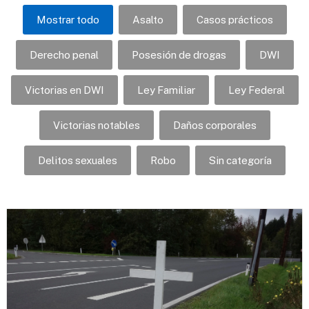
Mostrar todo
Asalto
Casos prácticos
Derecho penal
Posesión de drogas
DWI
Victorias en DWI
Ley Familiar
Ley Federal
Victorias notables
Daños corporales
Delitos sexuales
Robo
Sin categoría