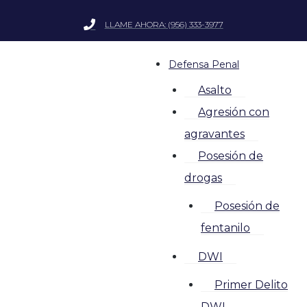
LLAME AHORA: (956) 333-3977
Defensa Penal
Asalto
Agresión con
agravantes
Posesión de
drogas
Posesión de
fentanilo
DWI
Primer Delito
DWI