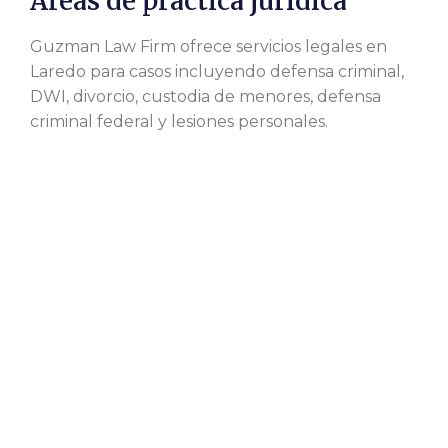
Áreas de práctica jurídica
Guzman Law Firm ofrece servicios legales en
Laredo para casos incluyendo defensa criminal,
DWI, divorcio, custodia de menores, defensa
criminal federal y lesiones personales.
Derecho penal
Guzman Law Firm maneja varios
tipos de casos criminales incluyendo
DWI, homicidio por intoxicacion,
asalto por intoxicacion, asesinato,
violencia familiar, asalto, casos
sexuales, posesion de drogas, y mas.