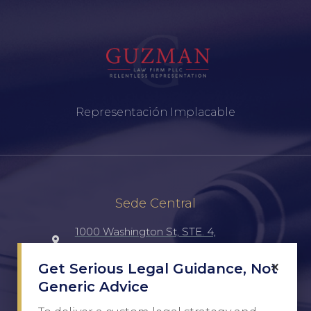
Representación Implacable
Sede Central
1000 Washington St, STE. 4,
Laredo, TX, 78040, UNITED STATES
×
Get Serious Legal Guidance, Not
Generic Advice
(956) 516-7198