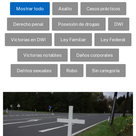
Mostrar todo
Asalto
Casos prácticos
Derecho penal
Posesión de drogas
DWI
Victorias en DWI
Ley Familiar
Ley Federal
Victorias notables
Daños corporales
Delitos sexuales
Robo
Sin categoría