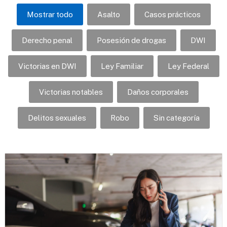
Mostrar todo
Asalto
Casos prácticos
Derecho penal
Posesión de drogas
DWI
Victorias en DWI
Ley Familiar
Ley Federal
Victorias notables
Daños corporales
Delitos sexuales
Robo
Sin categoría