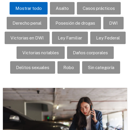
Mostrar todo
Asalto
Casos prácticos
Derecho penal
Posesión de drogas
DWI
Victorias en DWI
Ley Familiar
Ley Federal
Victorias notables
Daños corporales
Delitos sexuales
Robo
Sin categoría