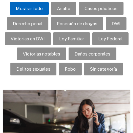
Mostrar todo
Asalto
Casos prácticos
Derecho penal
Posesión de drogas
DWI
Victorias en DWI
Ley Familiar
Ley Federal
Victorias notables
Daños corporales
Delitos sexuales
Robo
Sin categoría