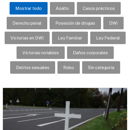
Mostrar todo
Asalto
Casos prácticos
Derecho penal
Posesión de drogas
DWI
Victorias en DWI
Ley Familiar
Ley Federal
Victorias notables
Daños corporales
Delitos sexuales
Robo
Sin categoría