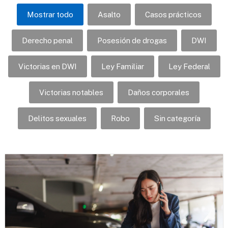
Mostrar todo
Asalto
Casos prácticos
Derecho penal
Posesión de drogas
DWI
Victorias en DWI
Ley Familiar
Ley Federal
Victorias notables
Daños corporales
Delitos sexuales
Robo
Sin categoría