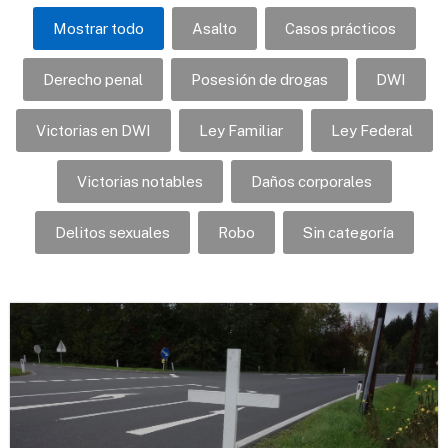
Mostrar todo
Asalto
Casos prácticos
Derecho penal
Posesión de drogas
DWI
Victorias en DWI
Ley Familiar
Ley Federal
Victorias notables
Daños corporales
Delitos sexuales
Robo
Sin categoría