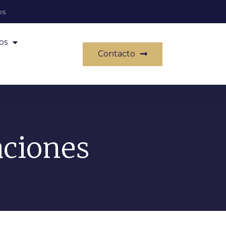
os
os
Contacto
aciones