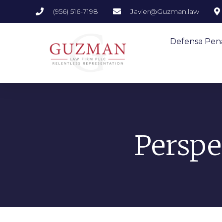
(956) 516-7198
Javier@Guzman.law
Defensa Pen
Perspe