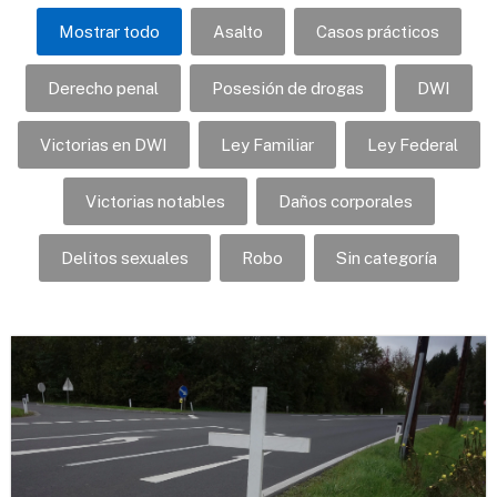
Mostrar todo
Asalto
Casos prácticos
Derecho penal
Posesión de drogas
DWI
Victorias en DWI
Ley Familiar
Ley Federal
Victorias notables
Daños corporales
Delitos sexuales
Robo
Sin categoría