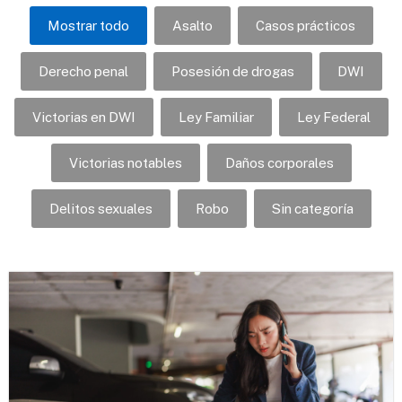
Mostrar todo
Asalto
Casos prácticos
Derecho penal
Posesión de drogas
DWI
Victorias en DWI
Ley Familiar
Ley Federal
Victorias notables
Daños corporales
Delitos sexuales
Robo
Sin categoría