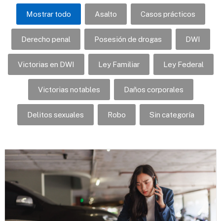
Mostrar todo
Asalto
Casos prácticos
Derecho penal
Posesión de drogas
DWI
Victorias en DWI
Ley Familiar
Ley Federal
Victorias notables
Daños corporales
Delitos sexuales
Robo
Sin categoría