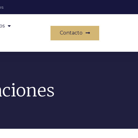
os
os
Contacto
aciones