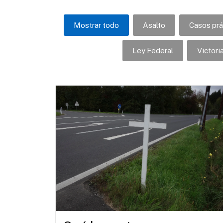
Mostrar todo
Asalto
Casos prá
Ley Federal
Victori