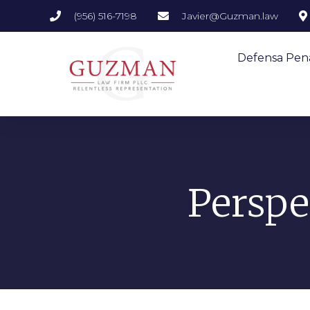
(956) 516-7198
Javier@Guzman.law
Defensa Pen
Perspe