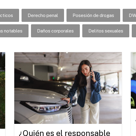
cticos
Derecho penal
Posesión de drogas
DW
as notables
Daños corporales
Delitos sexuales
¿Quién es el responsable