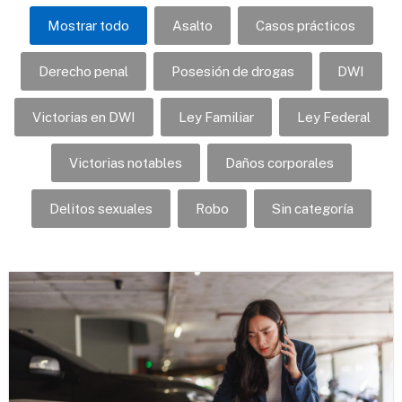
Mostrar todo
Asalto
Casos prácticos
Derecho penal
Posesión de drogas
DWI
Victorias en DWI
Ley Familiar
Ley Federal
Victorias notables
Daños corporales
Delitos sexuales
Robo
Sin categoría