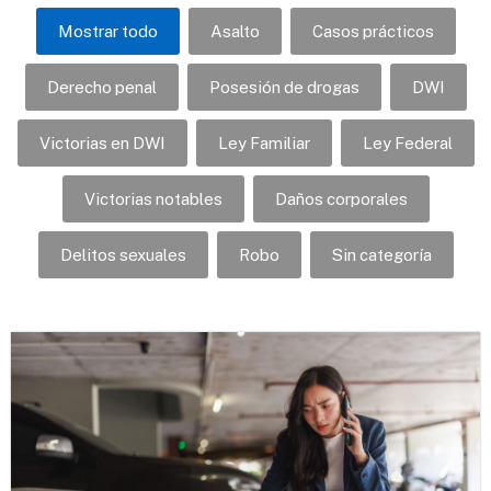
Mostrar todo
Asalto
Casos prácticos
Derecho penal
Posesión de drogas
DWI
Victorias en DWI
Ley Familiar
Ley Federal
Victorias notables
Daños corporales
Delitos sexuales
Robo
Sin categoría