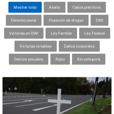
Mostrar todo
Asalto
Casos prácticos
Derecho penal
Posesión de drogas
DWI
Victorias en DWI
Ley Familiar
Ley Federal
Victorias notables
Daños corporales
Delitos sexuales
Robo
Sin categoría