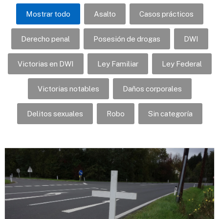
Mostrar todo
Asalto
Casos prácticos
Derecho penal
Posesión de drogas
DWI
Victorias en DWI
Ley Familiar
Ley Federal
Victorias notables
Daños corporales
Delitos sexuales
Robo
Sin categoría