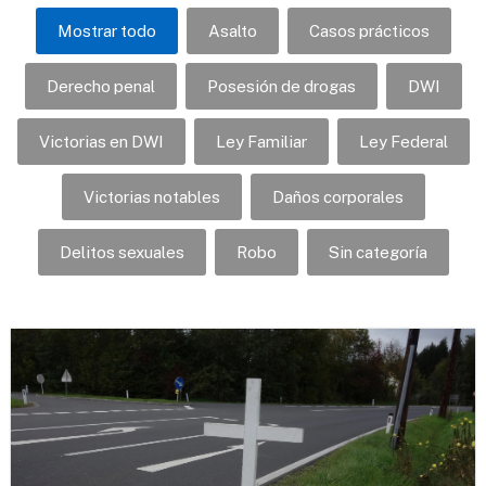
Mostrar todo
Asalto
Casos prácticos
Derecho penal
Posesión de drogas
DWI
Victorias en DWI
Ley Familiar
Ley Federal
Victorias notables
Daños corporales
Delitos sexuales
Robo
Sin categoría