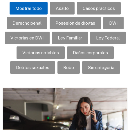
Mostrar todo
Asalto
Casos prácticos
Derecho penal
Posesión de drogas
DWI
Victorias en DWI
Ley Familiar
Ley Federal
Victorias notables
Daños corporales
Delitos sexuales
Robo
Sin categoría