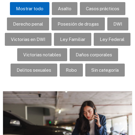
Mostrar todo
Asalto
Casos prácticos
Derecho penal
Posesión de drogas
DWI
Victorias en DWI
Ley Familiar
Ley Federal
Victorias notables
Daños corporales
Delitos sexuales
Robo
Sin categoría