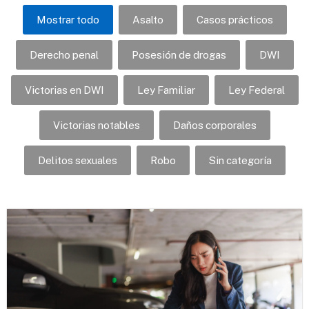
Mostrar todo
Asalto
Casos prácticos
Derecho penal
Posesión de drogas
DWI
Victorias en DWI
Ley Familiar
Ley Federal
Victorias notables
Daños corporales
Delitos sexuales
Robo
Sin categoría