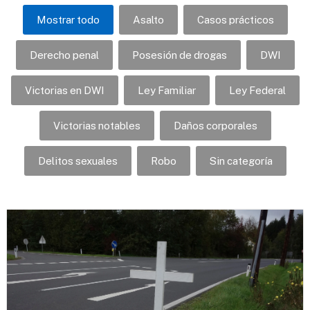
Mostrar todo
Asalto
Casos prácticos
Derecho penal
Posesión de drogas
DWI
Victorias en DWI
Ley Familiar
Ley Federal
Victorias notables
Daños corporales
Delitos sexuales
Robo
Sin categoría