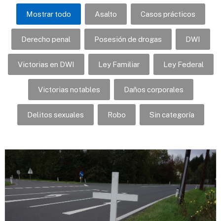
Mostrar todo
Asalto
Casos prácticos
Derecho penal
Posesión de drogas
DWI
Victorias en DWI
Ley Familiar
Ley Federal
Victorias notables
Daños corporales
Delitos sexuales
Robo
Sin categoría