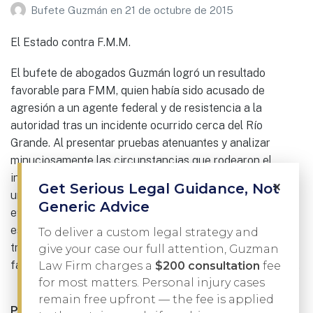
Bufete Guzmán
en
21 de octubre de 2015
El Estado contra F.M.M.
El bufete de abogados Guzmán logró un resultado
favorable para FMM, quien había sido acusado de
agresión a un agente federal y de resistencia a la
autoridad tras un incidente ocurrido cerca del Río
Grande. Al presentar pruebas atenuantes y analizar
minuciosamente las circunstancias que rodearon el
incidente, Javier Guzmán negoció un acuerdo que evitó
×
Get Serious Legal Guidance, Not
una condena penal. El caso se gestionó de manera
Generic Advice
eficiente sin que nuestro cliente, que reside fuera del
estado, tuviera que desplazarse para comparecer ante el
To deliver a custom legal strategy and
tribunal, lo que le permitió seguir manteniendo a su
give your case our full attention, Guzman
familia mientras resolvía el asunto de forma responsable.
Law Firm charges a
$200 consultation
fee
for most matters. Personal injury cases
remain free upfront — the fee is applied
Previous: