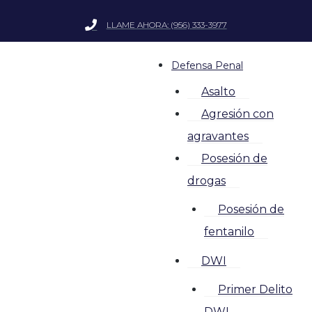
LLAME AHORA: (956) 333-3977
Defensa Penal
Asalto
Agresión con
agravantes
Posesión de
drogas
Posesión de
fentanilo
DWI
Primer Delito
DWI